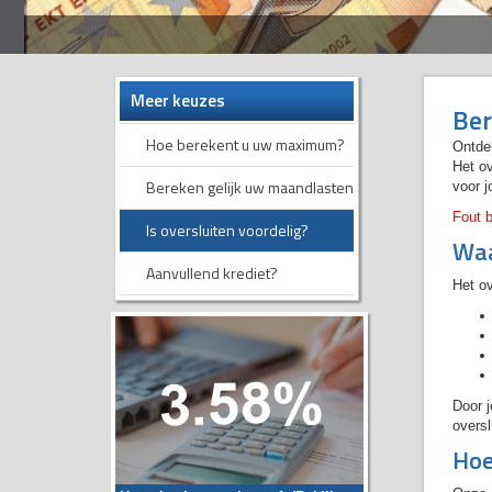
Meer keuzes
Ber
Hoe berekent u uw maximum?
Ontdek
Het ov
Bereken gelijk uw maandlasten
voor j
Fout b
Is oversluiten voordelig?
Waa
Aanvullend krediet?
Het ov
Door j
oversl
Hoe