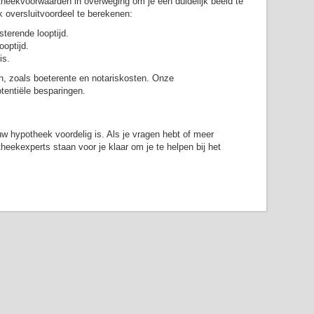
eekvoorwaarden in overweging om je een duidelijk beeld te
 oversluitvoordeel te berekenen:
terende looptijd.
optijd.
is.
, zoals boeterente en notariskosten. Onze
otentiële besparingen.
w hypotheek voordelig is. Als je vragen hebt of meer
eekexperts staan voor je klaar om je te helpen bij het