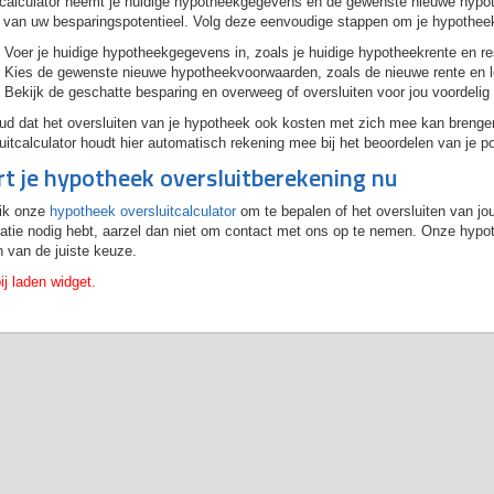
calculator neemt je huidige hypotheekgegevens en de gewenste nieuwe hypoth
van uw besparingspotentieel. Volg deze eenvoudige stappen om je hypotheek
Voer je huidige hypotheekgegevens in, zoals je huidige hypotheekrente en res
Kies de gewenste nieuwe hypotheekvoorwaarden, zoals de nieuwe rente en lo
Bekijk de geschatte besparing en overweeg of oversluiten voor jou voordelig 
d dat het oversluiten van je hypotheek ook kosten met zich mee kan brengen
uitcalculator houdt hier automatisch rekening mee bij het beoordelen van je p
rt je hypotheek oversluitberekening nu
ik onze
hypotheek oversluitcalculator
om te bepalen of het oversluiten van jou
atie nodig hebt, aarzel dan niet om contact met ons op te nemen. Onze hypoth
 van de juiste keuze.
ij laden widget.