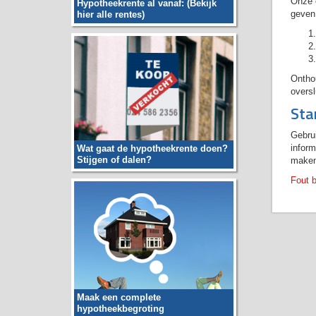
Onze 
Hypotheekrente al vanaf: (Bekijk
geven 
hier alle rentes)
Onthou
oversl
Sta
Gebru
inform
Wat gaat de hypotheekrente doen?
Stijgen of dalen?
maken
Fout b
Maak een complete
hypotheekbegroting