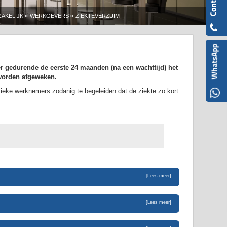
»
»
ZAKELIJK
WERKGEVERS
ZIEKTEVERZUIM
er gedurende de eerste 24 maanden (na een wachttijd) het
worden afgeweken.
k zieke werknemers zodanig te begeleiden dat de ziekte zo kort
[Lees meer]
[Lees meer]