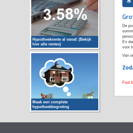
Gro
De pra
sommig
pensi
Hypotheekrente al vanaf: (Bekijk
En dan
hier alle rentes)
voor h
Van on
Zoda
Fout b
Maak een complete
hypotheekbegroting