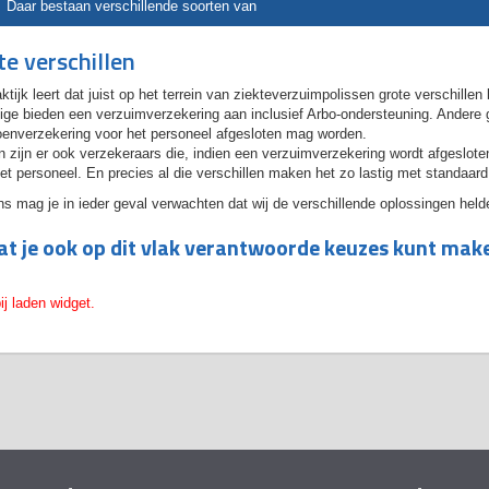
Daar bestaan verschillende soorten van
te verschillen
ktijk leert dat juist op het terrein van ziekteverzuimpolissen grote verschill
e bieden een verzuimverzekering aan inclusief Arbo-ondersteuning. Andere gev
oenverzekering voor het personeel afgesloten mag worden.
 zijn er ook verzekeraars die, indien een verzuimverzekering wordt afgesloten
et personeel. En precies al die verschillen maken het zo lastig met standaar
s mag je in ieder geval verwachten dat wij de verschillende oplossingen helde
t je ook op dit vlak verantwoorde keuzes kunt mak
ij laden widget.