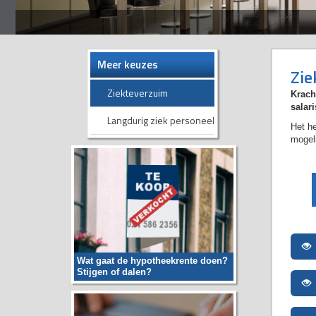
Meer keuzes
Zie
Ziekteverzuim
Krach
salar
Langdurig ziek personeel
Het he
mogeli
Wat gaat de hypotheekrente doen?
Stijgen of dalen?